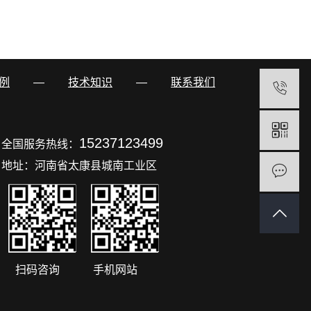
例
—
技术知识
—
联系我们
15237123499
全国服务热线：
地址：河南省太康县城南工业区
扫码咨询 手机网站