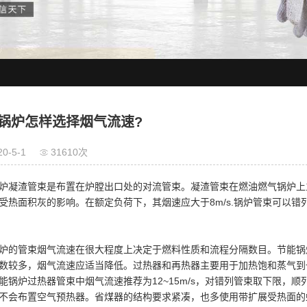
锅炉怎样选择烟气流速?
20-5-1
31610次
炉凝渣管束是布置在炉膛出口处的对流管束。凝渣管束在燃油燃气锅炉上
受热面积灰的影响。在额定负荷下，其烟速应大于8m/s.锅炉管束可以
炉的管束烟气流速在很大程度上决定于燃料性质和流程分隔数目。节能锅炉燃
数较多，烟气流速应适当降低。过热器和再热器主要用于加热饱和蒸气到
能锅炉过热器管束中烟气流速推荐为12~15m/s，对错列管束取下限，
不会布置空气预热器。省煤器的结构要求紧凑，也多使用带扩展受热面的