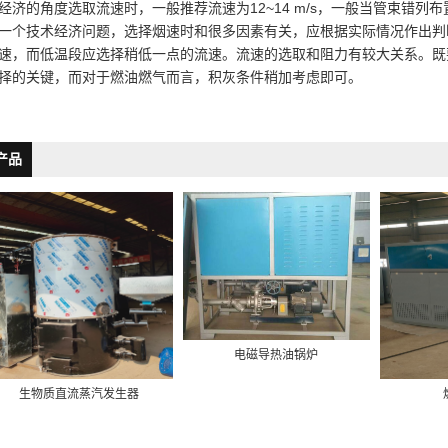
经济的角度选取流速时，一般推荐流速为12~14 m/s，一般当管束错
一个技术经济问题，选择烟速时和很多因素有关，应根据实际情况作出判
速，而低温段应选择稍低一点的流速。流速的选取和阻力有较大关系。既
择的关键，而对于燃油燃气而言，积灰条件稍加考虑即可。
产品
电磁导热油锅炉
生物质直流蒸汽发生器